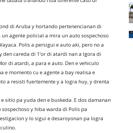
e tabata trahando riba diferente caso di
rond di Aruba y hortando pertenencianan di
i, un agente policial a mira un auto sospechoso
Wayaca. Polis a persigui e auto aki, pero no a
 den careda di 1’or di atardi nan a lgora di
4or di atardi, a para e auto. Den e vehiculo
a e momento cu e agente a bay realisa e
o a resisti fuertemente y a logra huy, y drenta
a e sitio pa yuda den e buskeda. E dos damanan
 sospechoso y hiba warda di Polis pa
vestigacion y lo sigui e desaroyonan pa logra
culino.