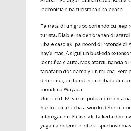
Aruba – Pa algun dianan caba, Recherch
ladronicia riba turistanan na beach.
Ta trata di un grupo coriendo cu jeep 
turista. Diabierna den oranan di atard
riba e caso aki pa noord di rotonde di 
hay’e mas. A sigui un buskeda extenso y
identifica e auto. Mas atardi, banda di 
tabatatin dos dama y un mucha. Pero n
detencion, un homber cu tabata den aut
mondi na Wayaca.
Unidad di K9 y mas polis a presenta n
hunto cu e mucha a wordo deteni como
interogacion. E caso aki ta keda den in
yega na detencion di e sospechoso mas