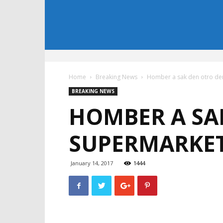
Home
Breaking News
Homber a sak den otro de
BREAKING NEWS
HOMBER A SA
SUPERMARKE
January 14, 2017
1444