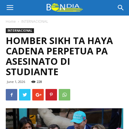
Bon
Home
INTERNACIONAL
INTERNACIONAL
Dia
HOMBER SIKH TA HAYA
CADENA PERPETUA PA
Aruba
ASESINATO DI
STUDIANTE
|
June 1, 2026
228
Noticia
di