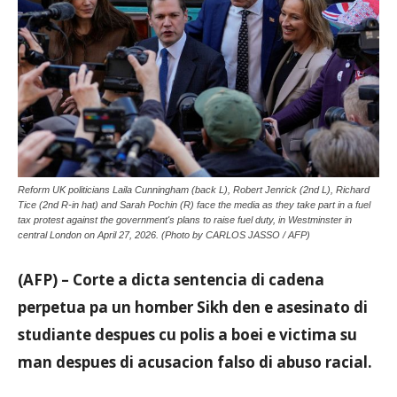
Aruba
Reform UK politicians Laila Cunningham (back L), Robert Jenrick (2nd L), Richard
Tice (2nd R-in hat) and Sarah Pochin (R) face the media as they take part in a fuel
tax protest against the government's plans to raise fuel duty, in Westminster in
central London on April 27, 2026. (Photo by CARLOS JASSO / AFP)
(AFP) – Corte a dicta sentencia di cadena
perpetua pa un homber Sikh den e asesinato di
studiante despues cu polis a boei e victima su
man despues di acusacion falso di abuso racial.