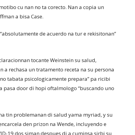
otibo cu nan no ta corecto. Nan a copia un
ffman a bisa Case.
“absolutamente de acuerdo na tur e rekisitonan”
laracionnan tocante Weinstein su salud,
n a rechasa un tratamento receta na su persona
no tabata psicologicamente prepara” pa ricibi
s a pasa door di hopi oftalmologo “buscando uno
na tin problemanan di salud yama myriad, y su
 encarcela den prizon na Wende, incluyendo e
VID-19 dos siman despues di a cuminsa sirbi su