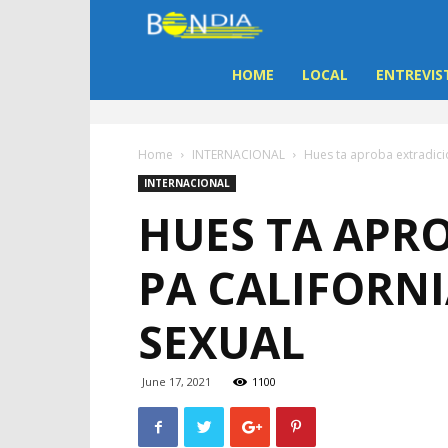
Bon
Dia
HOME
LOCAL
ENTREVIS
Aruba
Home
INTERNACIONAL
Hues ta aproba extradicion
|
INTERNACIONAL
HUES TA APRO
Noticia
PA CALIFORNI
di
SEXUAL
Aruba
June 17, 2021
1100