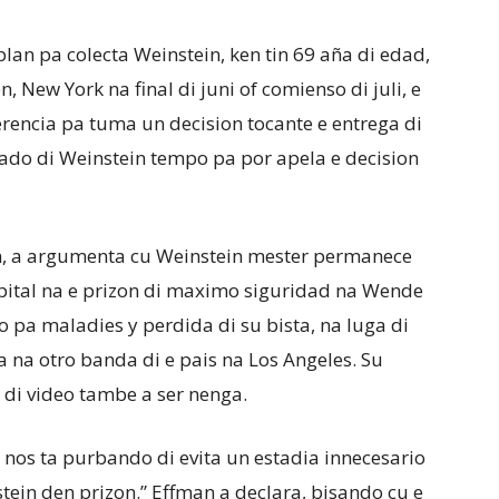
lan pa colecta Weinstein, ken tin 69 aña di edad,
, New York na final di juni of comienso di juli, e
encia pa tuma un decision tocante e entrega di
do di Weinstein tempo pa por apela e decision
, a argumenta cu Weinstein mester permanece
spital na e prizon di maximo siguridad na Wende
o pa maladies y perdida di su bista, na luga di
ta na otro banda di e pais na Los Angeles. Su
 di video tambe a ser nenga.
, nos ta purbando di evita un estadia innecesario
tein den prizon.” Effman a declara, bisando cu e