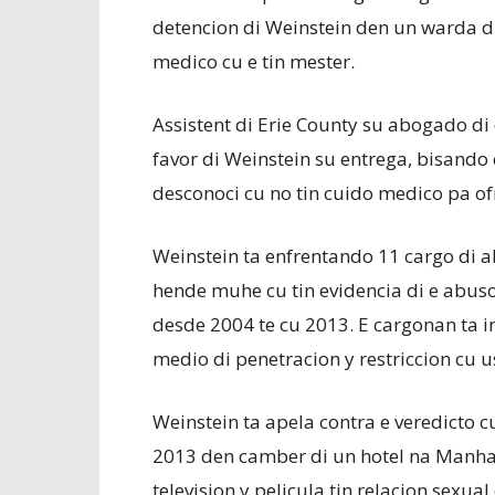
detencion di Weinstein den un warda di 
medico cu e tin mester.
Assistent di Erie County su abogado di
favor di Weinstein su entrega, bisando 
desconoci cu no tin cuido medico pa of
Weinstein ta enfrentando 11 cargo di ab
hende muhe cu tin evidencia di e abuso 
desde 2004 te cu 2013. E cargonan ta inc
medio di penetracion y restriccion cu us
Weinstein ta apela contra e veredicto 
2013 den camber di un hotel na Manhatt
television y pelicula tin relacion sexu