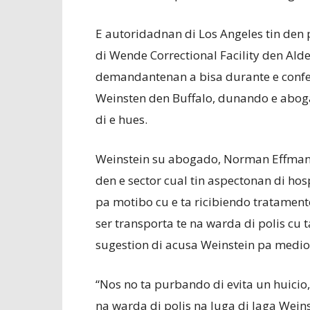
E autoridadnan di Los Angeles tin den p
di Wende Correctional Facility den Alden
demandantenan a bisa durante e confer
Weinsten den Buffalo, dunando e aboga
di e hues.
Weinstein su abogado, Norman Effman
den e sector cual tin aspectonan di ho
pa motibo cu e ta ricibiendo tratament
ser transporta te na warda di polis cu 
sugestion di acusa Weinstein pa medio
“Nos no ta purbando di evita un huicio
na warda di polis na luga di laga Weins