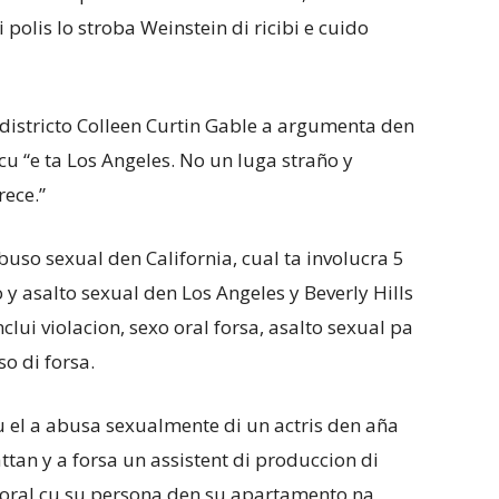
polis lo stroba Weinstein di ricibi e cuido
 districto Colleen Curtin Gable a argumenta den
cu “e ta Los Angeles. No un luga straño y
rece.”
uso sexual den California, cual ta involucra 5
y asalto sexual den Los Angeles y Beverly Hills
lui violacion, sexo oral forsa, asalto sexual pa
o di forsa.
cu el a abusa sexualmente di un actris den aña
an y a forsa un assistent di produccion di
al oral cu su persona den su apartamento na