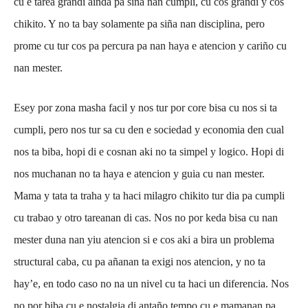
cu e tarea grandi ainda pa siña nan cumpli, cu cos grandi y cos
chikito. Y no ta bay solamente pa siña nan disciplina, pero
prome cu tur cos pa percura pa nan haya e atencion y cariño cu
nan mester.
Esey por zona masha facil y nos tur por core bisa cu nos si ta
cumpli, pero nos tur sa cu den e sociedad y economia den cual
nos ta biba, hopi di e cosnan aki no ta simpel y logico. Hopi di
nos muchanan no ta haya e atencion y guia cu nan mester.
Mama y tata ta traha y ta haci milagro chikito tur dia pa cumpli
cu trabao y otro tareanan di cas. Nos no por keda bisa cu nan
mester duna nan yiu atencion si e cos aki a bira un problema
structural caba, cu pa añanan ta exigi nos atencion, y no ta
hay’e, en todo caso no na un nivel cu ta haci un diferencia. Nos
no por biba cu e nostalgia di antaño tempo cu e mamanan pa