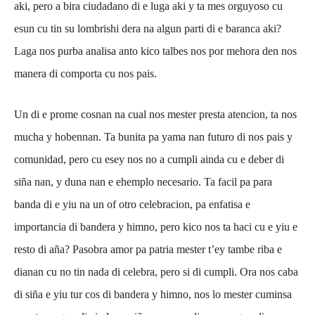
aki, pero a bira ciudadano di e luga aki y ta mes orguyoso cu
esun cu tin su lombrishi dera na algun parti di e baranca aki?
Laga nos purba analisa anto kico talbes nos por mehora den nos
manera di comporta cu nos pais.
Un di e prome cosnan na cual nos mester presta atencion, ta nos
mucha y hobennan. Ta bunita pa yama nan futuro di nos pais y
comunidad, pero cu esey nos no a cumpli ainda cu e deber di
siña nan, y duna nan e ehemplo necesario. Ta facil pa para
banda di e yiu na un of otro celebracion, pa enfatisa e
importancia di bandera y himno, pero kico nos ta haci cu e yiu e
resto di aña? Pasobra amor pa patria mester t’ey tambe riba e
dianan cu no tin nada di celebra, pero si di cumpli. Ora nos caba
di siña e yiu tur cos di bandera y himno, nos lo mester cuminsa