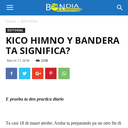
Bon
Home
EDITORIAL
EDITORIAL
Dia
KICO HIMNO Y BANDERA
TA SIGNIFICA?
Aruba
March 17, 2018
2338
|
E prueba ta den practica diario
Noticia
Ta casi 18 di maart atrobe. Aruba ta preparando pa un otro fin di
di