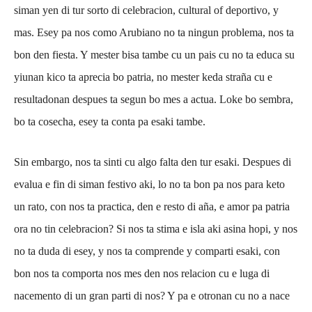
siman yen di tur sorto di celebracion, cultural of deportivo, y
mas. Esey pa nos como Arubiano no ta ningun problema, nos ta
Aruba
bon den fiesta. Y mester bisa tambe cu un pais cu no ta educa su
yiunan kico ta aprecia bo patria, no mester keda straña cu e
resultadonan despues ta segun bo mes a actua. Loke bo sembra,
bo ta cosecha, esey ta conta pa esaki tambe.
Sin embargo, nos ta sinti cu algo falta den tur esaki. Despues di
evalua e fin di siman festivo aki, lo no ta bon pa nos para keto
un rato, con nos ta practica, den e resto di aña, e amor pa patria
ora no tin celebracion? Si nos ta stima e isla aki asina hopi, y nos
no ta duda di esey, y nos ta comprende y comparti esaki, con
bon nos ta comporta nos mes den nos relacion cu e luga di
nacemento di un gran parti di nos? Y pa e otronan cu no a nace