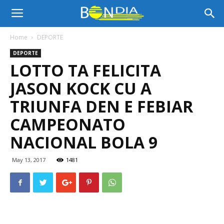
Bon
Home
DEPORTE
DEPORTE
Dia
LOTTO TA FELICITA
JASON KOCK CU A
Aruba
TRIUNFA DEN E FEBIAR
CAMPEONATO
NACIONAL BOLA 9
|
May 13, 2017
1481
Noticia
di