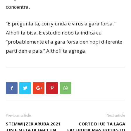
concentra.
“E pregunta ta, con y unda e virus a gara forsa.”
Alhoff ta bisa. E estudio nobo ta indica cu
“probablemente el a gara forsa den hopi diferente
parti den e pais.” Althoff ta agrega.
Previous article
Next article
STEMWIJZER ARUBA 2021
CORTE DI UE TA LAGA
TIN E META DI HACI UN
FACEBOOK MAS EXPUESTO