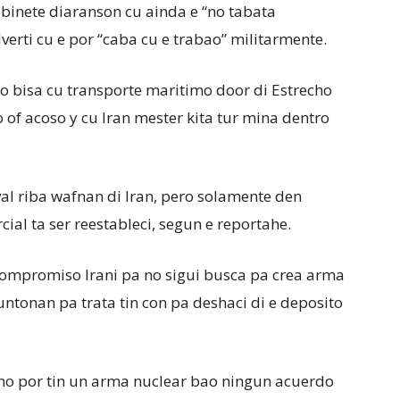
binete diaranson cu ainda e “no tabata
dverti cu e por “caba cu e trabao” militarmente.
lo bisa cu transporte maritimo door di Estrecho
o of acoso y cu Iran mester kita tur mina dentro
al riba wafnan di Iran, pero solamente den
ial ta ser reestableci, segun e reportahe.
mpromiso Irani pa no sigui busca pa crea arma
untonan pa trata tin con pa deshaci di e deposito
 no por tin un arma nuclear bao ningun acuerdo