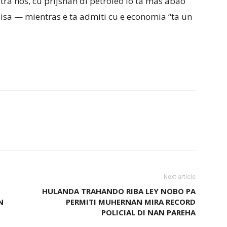
tra nos, cu prijsnan di petroleo lo ta mas abao
 bisa — mientras e ta admiti cu e economia “ta un
Next article
HULANDA TRAHANDO RIBA LEY NOBO PA
N
PERMITI MUHERNAN MIRA RECORD
POLICIAL DI NAN PAREHA