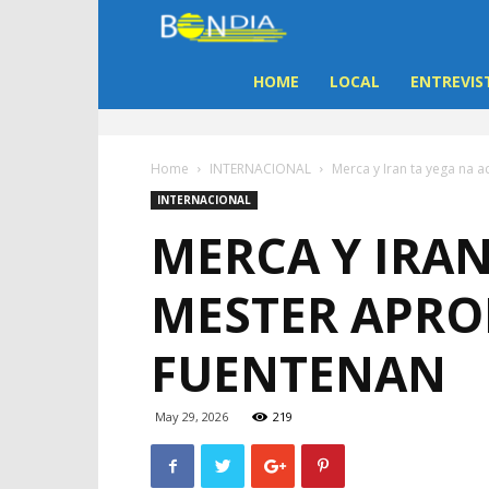
Bon
Dia
HOME
LOCAL
ENTREVIS
Aruba
Home
INTERNACIONAL
Merca y Iran ta yega na 
|
INTERNACIONAL
MERCA Y IRAN
Noticia
MESTER APRO
di
FUENTENAN
Aruba
May 29, 2026
219