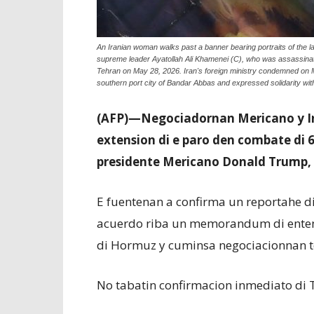
An Iranian woman walks past a banner bearing portraits of the la
supreme leader Ayatollah Ali Khamenei (C), who was assassina
Tehran on May 28, 2026. Iran's foreign ministry condemned on May 
southern port city of Bandar Abbas and expressed solidarity wi
(AFP)—Negociadornan Mericano y Ir
extension di e paro den combate di 6
presidente Mericano Donald Trump, 
E fuentenan a confirma un reportahe d
acuerdo riba un memorandum di entend
di Hormuz y cuminsa negociacionnan to
No tabatin confirmacion inmediato di 