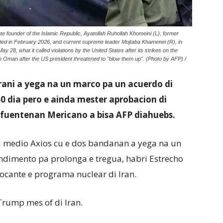
te founder of the Islamic Republic, Ayatollah Ruhollah Khomeini (L), former
ted in February 2026, and current supreme leader Mojtaba Khamenei (R), in
28, what it called violations by the United States after its strikes on the
th Oman after the US president threatened to "blow them up". (Photo by AFP) /
ani a yega na un marco pa un acuerdo di
0 dia pero e ainda mester aprobacion di
fuentenan Mericano a bisa AFP diahuebs.
i medio Axios cu e dos bandanan a yega na un
imento pa prolonga e tregua, habri Estrecho
cante e programa nuclear di Iran.
Trump mes of di Iran.