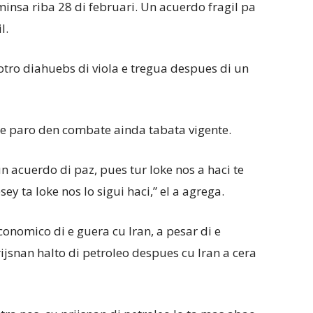
minsa riba 28 di februari. Un acuerdo fragil pa
l.
ro diahuebs di viola e tregua despues di un
u e paro den combate ainda tabata vigente.
 acuerdo di paz, pues tur loke nos a haci te
y ta loke nos lo sigui haci,” el a agrega.
nomico di e guera cu Iran, a pesar di e
jsnan halto di petroleo despues cu Iran a cera