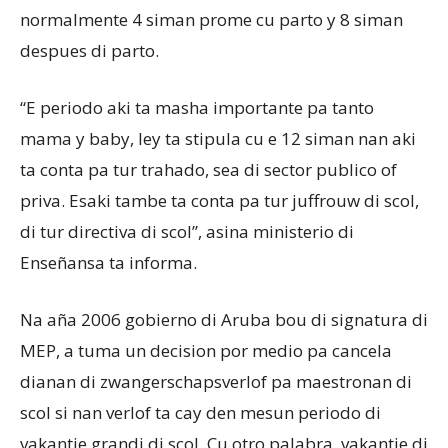
normalmente 4 siman prome cu parto y 8 siman
despues di parto.
“E periodo aki ta masha importante pa tanto
mama y baby, ley ta stipula cu e 12 siman nan aki
ta conta pa tur trahado, sea di sector publico of
priva. Esaki tambe ta conta pa tur juffrouw di scol,
di tur directiva di scol”, asina ministerio di
Enseñansa ta informa.
Na aña 2006 gobierno di Aruba bou di signatura di
MEP, a tuma un decision por medio pa cancela
dianan di zwangerschapsverlof pa maestronan di
scol si nan verlof ta cay den mesun periodo di
vakantie grandi di scol. Cu otro palabra, vakantie di