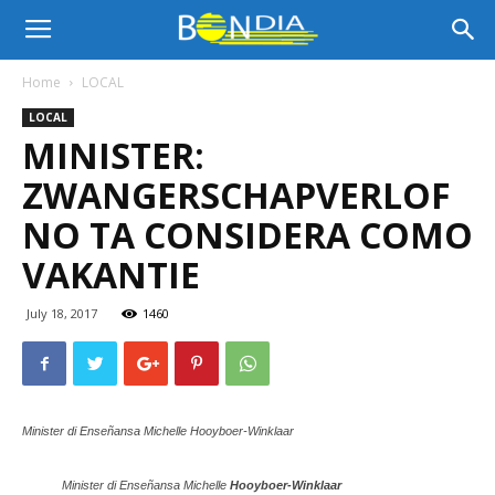
Bon
Home
LOCAL
LOCAL
Dia
MINISTER:
ZWANGERSCHAPVERLOF
Aruba
NO TA CONSIDERA COMO
VAKANTIE
|
July 18, 2017
1460
Noticia
Minister di Enseñansa Michelle Hooyboer-Winklaar
di
Minister di Enseñansa Michelle
Hooyboer-Winklaar