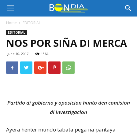
Bon
Home
EDITORIAL
EDITORIAL
Dia
NOS POR SIÑA DI MERCA
June 10, 2017
1364
Aruba
|
Partido di gobierno y oposicion hunto den comision
Noticia
di investigacion
Ayera henter mundo tabata pega na pantaya
di