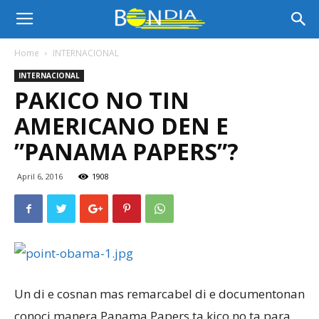
Bon
Home
INTERNACIONAL
INTERNACIONAL
Dia
PAKICO NO TIN
AMERICANO DEN E
Aruba
”PANAMA PAPERS”?
April 6, 2016
1908
|
Noticia
Un di e cosnan mas remarcabel di e documentonan
di
conoci manera Panama Papers ta kico no ta para