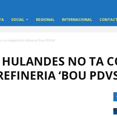
TA
SOCIAL
REGIONAL
INTERNACIONAL
CONTACT
o cu reapertura refineria ‘bou PDVSA’
HULANDES NO TA 
EFINERIA ‘BOU PDVS