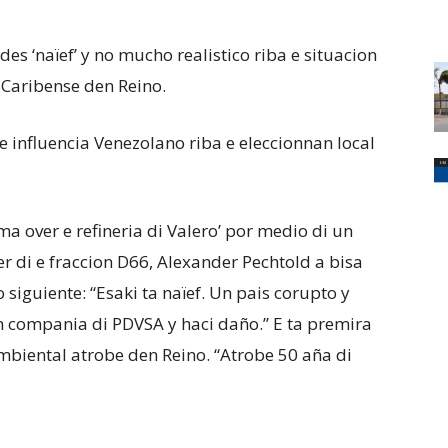
 ‘naïef’ y no mucho realistico riba e situacion
 Caribense den Reino.
 influencia Venezolano riba e eleccionnan local
a over e refineria di Valero’ por medio di un
 di e fraccion D66, Alexander Pechtold a bisa
 siguiente: “Esaki ta naïef. Un pais corupto y
n compania di PDVSA y haci daño.” E ta premira
ambiental atrobe den Reino. “Atrobe 50 aña di