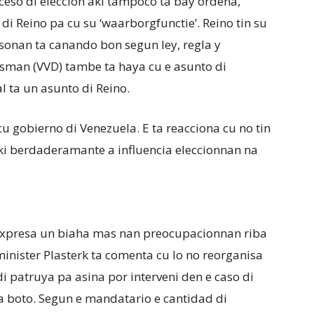
oceso di eleccion aki tampoco ta bay ordena,
i Reino pa cu su ‘waarborgfunctie’. Reino tin su
sonan ta canando bon segun ley, regla y
sman (VVD) tambe ta haya cu e asunto di
l ta un asunto di Reino.
u gobierno di Venezuela. E ta reacciona cu no tin
aki berdaderamante a influencia eleccionnan na
xpresa un biaha mas nan preocupacionnan riba
nister Plasterk ta comenta cu lo no reorganisa
 patruya pa asina por interveni den e caso di
 boto. Segun e mandatario e cantidad di