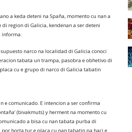
ano a keda deteni na Spaña, momento cu nan a
di region di Galicia, kendenan a ser deteni
a informa.
 supuesto narco na localidad di Galicia conoci
racion tabata un trampa, pasobra e obhetivo di
laca cu e grupo di narco di Galicia tabatin
n e comunicado. E intencion a ser confirma
ontaña’ (bivakmuts) y herment na momento cu
 comunicado a bisa cu nan tabata purba di
 por horta tur e placa cu nan tabatin pa haci e