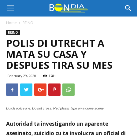
Bon
Home
REINO
REINO
Dia
POLIS DI UTRECHT A
MATA SU CASA Y
Aruba
DESPUES TIRA SU MES
February 29, 2020
1781
|
Dutch police line. Do not cross. Red plastic tape on a crime scene.
Noticia
Autoridad ta investigando un aparente
asesinato, suicidio cu ta involucra un oficial di
di