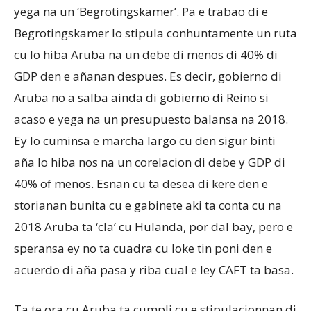
yega na un ‘Begrotingskamer’. Pa e trabao di e
Begrotingskamer lo stipula conhuntamente un ruta
cu lo hiba Aruba na un debe di menos di 40% di
GDP den e añanan despues. Es decir, gobierno di
Aruba no a salba ainda di gobierno di Reino si
acaso e yega na un presupuesto balansa na 2018.
Ey lo cuminsa e marcha largo cu den sigur binti
aña lo hiba nos na un corelacion di debe y GDP di
40% of menos. Esnan cu ta desea di kere den e
storianan bunita cu e gabinete aki ta conta cu na
2018 Aruba ta ‘cla’ cu Hulanda, por dal bay, pero e
speransa ey no ta cuadra cu loke tin poni den e
acuerdo di aña pasa y riba cual e ley CAFT ta basa.
Ta te ora cu Aruba ta cumpli cu e stipulacionnan di