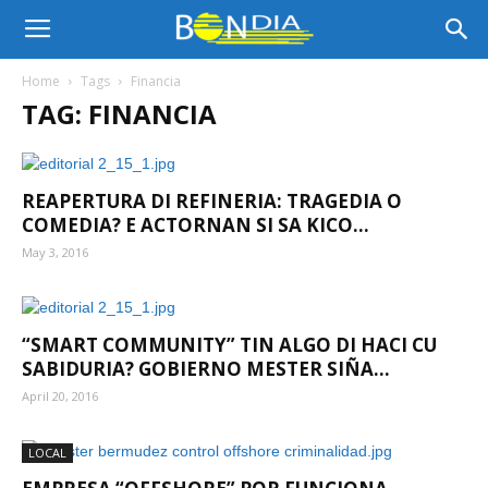
Bon
Home
Tags
Financia
TAG: FINANCIA
Dia
REAPERTURA DI REFINERIA: TRAGEDIA O
Aruba
COMEDIA? E ACTORNAN SI SA KICO...
May 3, 2016
|
“SMART COMMUNITY” TIN ALGO DI HACI CU
SABIDURIA? GOBIERNO MESTER SIÑA...
Noticia
April 20, 2016
LOCAL
di