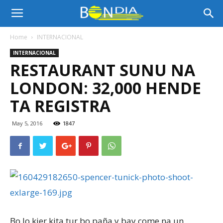
Bon
Home
INTERNACIONAL
INTERNACIONAL
Dia
RESTAURANT SUNU NA
LONDON: 32,000 HENDE
Aruba
TA REGISTRA
May 5, 2016
1847
|
Noticia
di
Bo lo kier kita tur bo paña y bay come na un