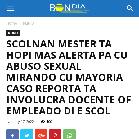
Bon
Home
REINO
REINO
Dia
SCOLNAN MESTER TA
HOPI MAS ALERTA PA CU
Aruba
ABUSO SEXUAL
MIRANDO CU MAYORIA
CASO REPORTA TA
|
INVOLUCRA DOCENTE OF
EMPLEADO DI E SCOL
Noticia
January 17, 2022
1001
di