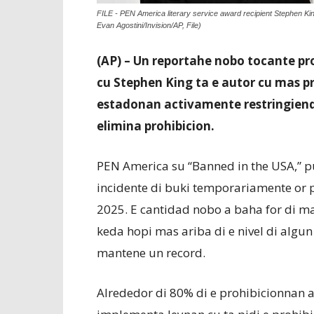
FILE - PEN America literary service award recipient Stephen Ki
Evan Agostini/Invision/AP, File)
(AP) – Un reportahe nobo tocante pr
cu Stephen King ta e autor cu mas pro
estadonan activamente restringiend
elimina prohibicion.
PEN America su “Banned in the USA,” p
incidente di buki temporariamente or p
2025. E cantidad nobo a baha for di m
keda hopi mas ariba di e nivel di algun
mantene un record.
Alrededor di 80% di e prohibicionnan 