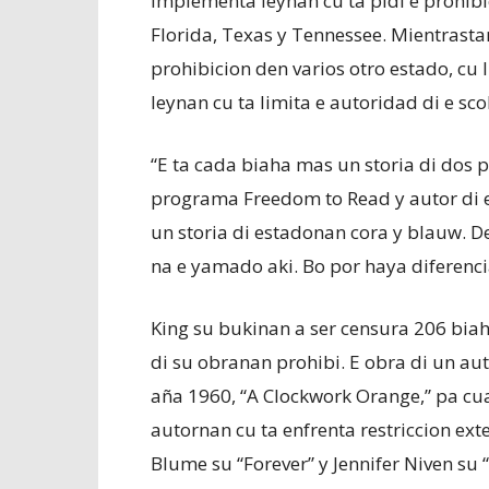
implementa leynan cu ta pidi e prohibic
Florida, Texas y Tennessee. Mientrastan
prohibicion den varios otro estado, cu 
leynan cu ta limita e autoridad di e sc
“E ta cada biaha mas un storia di dos p
programa Freedom to Read y autor di e 
un storia di estadonan cora y blauw. De
na e yamado aki. Bo por haya diferenc
King su bukinan a ser censura 206 biaha
di su obranan prohibi. E obra di un au
aña 1960, “A Clockwork Orange,” pa cu
autornan cu ta enfrenta restriccion ext
Blume su “Forever” y Jennifer Niven su 