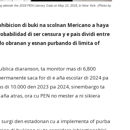
ng attends the 2018 PEN Literary Gala on May 22, 2018, in New York. (Photo by
ohibicion di buki na scolnan Mericano a haya
babilidad di ser censura y e pais dividi entre
o obranan y esnan purbando di limita of
ublica diaranson, ta monitor mas di 6,800
ermanente saca for di e aña escolar di 2024 pa
as di 10.000 den 2023 pa 2024, sinembargo ta
 aña atras, ora cu PEN no mester a ni sikiera
a surgi den estadonan cu a implementa of purba