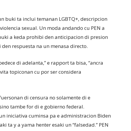
un buki ta inclui temanan LGBTQ+, descripcion
y violencia sexual. Un moda andando cu PEN a
buki a keda prohibi den anticipacion di presion
di den respuesta na un menasa directo.
edece di adelanta,” e rapport ta bisa, “ancra
vita topiconan cu por ser considera
fuersonan di censura no solamente di e
sino tambe for di e gobierno federal.
n iniciativa cuminsa pa e administracion Biden
 aki ta y a yama henter esaki un “falsedad.” PEN