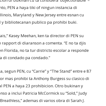
ion di bukinan cu ta considera ‘objectionable’ –
to, PEN a haya tiki of ningun instancia di
Illinois, Maryland y New Jersey entre esnan cu
ol y bibliotecanan publico pa prohibi buki.
ais,” Kasey Meehan, ken ta director di PEN su
rapport di diaranson a comenta. “E no ta djis
n Florida, no ta tur districto escolar a responde
ia di condado pa condado.”
, segun PEN, cu “Carrie” y “The Stand” entre e 87
tor mas prohibi ta Anthony Burgess su clasico di
al PEN a haya 23 prohibicion. Otro bukinan y
enso a inclui Patricia McCormick su “Sold,” Judy
“Breathless,” ademas di varios obra di Sarah J.