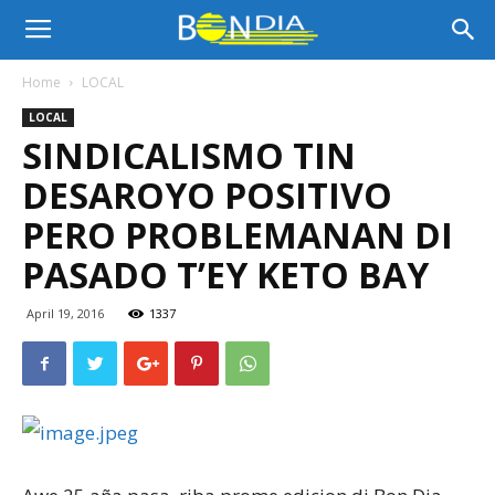
Bon
Home
LOCAL
LOCAL
Dia
SINDICALISMO TIN
DESAROYO POSITIVO
Aruba
PERO PROBLEMANAN DI
PASADO T’EY KETO BAY
|
April 19, 2016
1337
Noticia
di