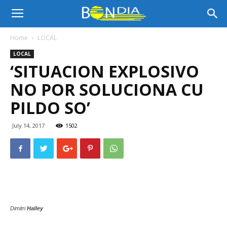
Bon
Home
LOCAL
LOCAL
Dia
‘SITUACION EXPLOSIVO
NO POR SOLUCIONA CU
Aruba
PILDO SO’
July 14, 2017
1502
|
Noticia
Dimitri
Halley
di