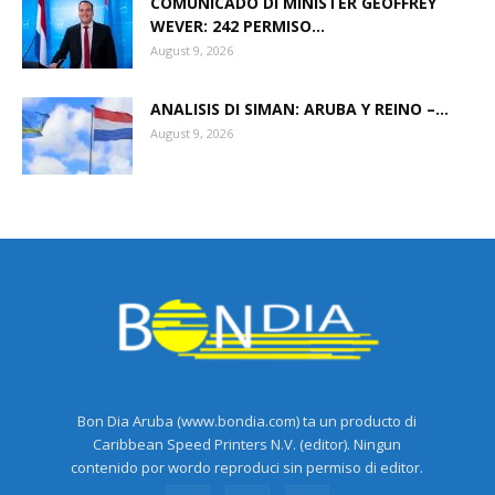
COMUNICADO DI MINISTER GEOFFREY
WEVER: 242 PERMISO...
August 9, 2026
Aruba
ANALISIS DI SIMAN: ARUBA Y REINO –...
August 9, 2026
Bon Dia Aruba (www.bondia.com) ta un producto di
Caribbean Speed Printers N.V. (editor). Ningun
contenido por wordo reproduci sin permiso di editor.