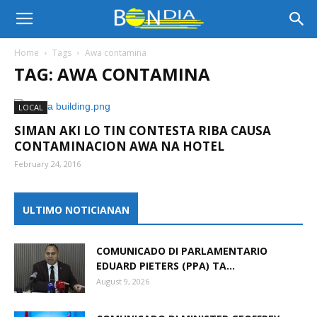
Bon
Home
Tags
Awa contamina
TAG: AWA CONTAMINA
Dia
LOCAL
SIMAN AKI LO TIN CONTESTA RIBA CAUSA
Aruba
CONTAMINACION AWA NA HOTEL
February 24, 2016
|
ULTIMO NOTICIANAN
COMUNICADO DI PARLAMENTARIO
Noticia
EDUARD PIETERS (PPA) TA...
August 9, 2026
di