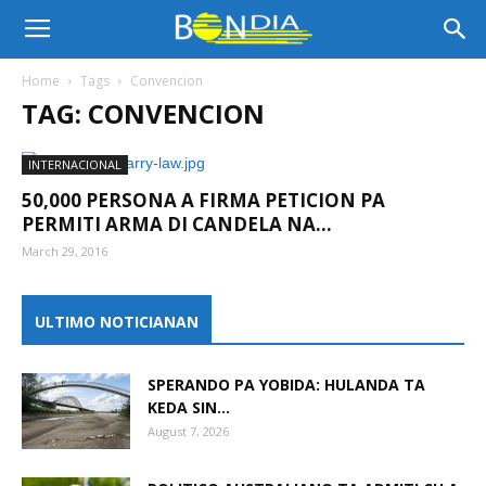
Bon
Home
Tags
Convencion
TAG: CONVENCION
Dia
INTERNACIONAL
50,000 PERSONA A FIRMA PETICION PA
Aruba
PERMITI ARMA DI CANDELA NA...
March 29, 2016
|
ULTIMO NOTICIANAN
SPERANDO PA YOBIDA: HULANDA TA
Noticia
KEDA SIN...
August 7, 2026
di