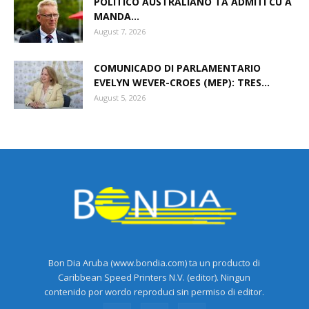
POLITICO AUSTRALIANO TA ADMITI CU A
MANDA...
August 7, 2026
Aruba
COMUNICADO DI PARLAMENTARIO
EVELYN WEVER-CROES (MEP): TRES...
August 5, 2026
Bon Dia Aruba (www.bondia.com) ta un producto di
Caribbean Speed Printers N.V. (editor). Ningun
contenido por wordo reproduci sin permiso di editor.