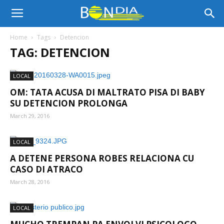
Bon
Home
Tags
Detencion
TAG: DETENCION
Dia
LOCAL
OM: TATA ACUSA DI MALTRATO PISA DI BABY
Aruba
SU DETENCION PROLONGA
March 29, 2016
|
LOCAL
A DETENE PERSONA ROBES RELACIONA CU
CASO DI ATRACO
Noticia
March 28, 2016
LOCAL
di