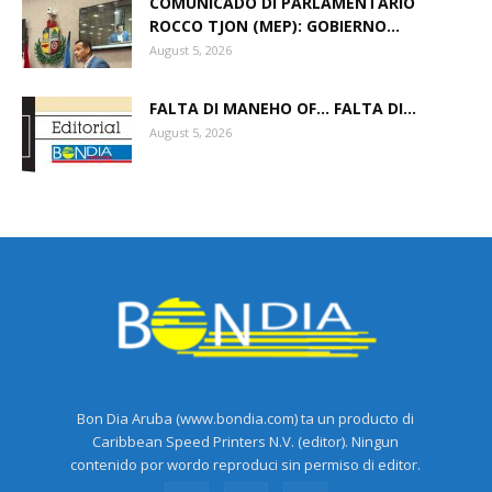
COMUNICADO DI PARLAMENTARIO
ROCCO TJON (MEP): GOBIERNO...
August 5, 2026
Aruba
FALTA DI MANEHO OF… FALTA DI...
August 5, 2026
Bon Dia Aruba (www.bondia.com) ta un producto di
Caribbean Speed Printers N.V. (editor). Ningun
contenido por wordo reproduci sin permiso di editor.