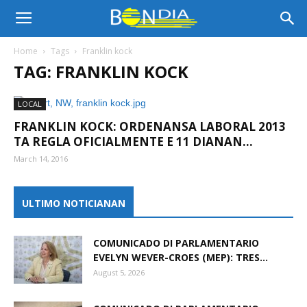
Bon
Home
Tags
Franklin kock
TAG: FRANKLIN KOCK
Dia
LOCAL
FRANKLIN KOCK: ORDENANSA LABORAL 2013
Aruba
TA REGLA OFICIALMENTE E 11 DIANAN...
March 14, 2016
|
ULTIMO NOTICIANAN
COMUNICADO DI PARLAMENTARIO
Noticia
EVELYN WEVER-CROES (MEP): TRES...
August 5, 2026
di