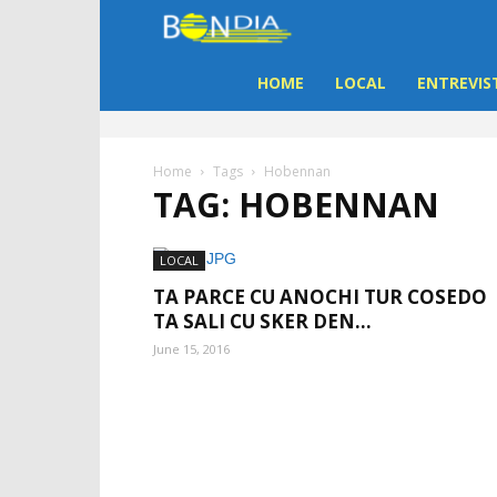
Bon
Dia
HOME
LOCAL
ENTREVIS
Aruba
Home
Tags
Hobennan
TAG: HOBENNAN
|
Noticia
LOCAL
TA PARCE CU ANOCHI TUR COSEDO
di
TA SALI CU SKER DEN...
June 15, 2016
Aruba