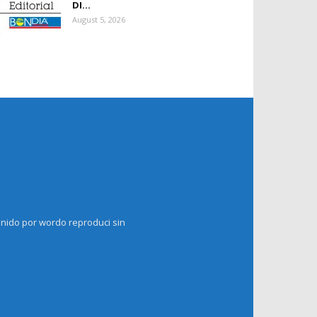
DI...
August 5, 2026
enido por wordo reproduci sin