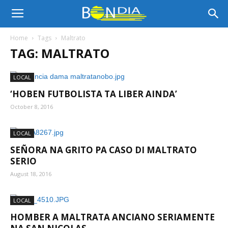
Bon
Home
Tags
Maltrato
TAG: MALTRATO
Dia
LOCAL
‘HOBEN FUTBOLISTA TA LIBER AINDA’
Aruba
October 8, 2016
LOCAL
|
SEÑORA NA GRITO PA CASO DI MALTRATO
SERIO
August 18, 2016
Noticia
LOCAL
HOMBER A MALTRATA ANCIANO SERIAMENTE
di