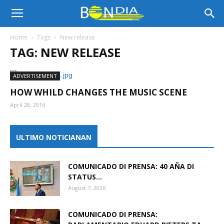
Bon
Home
Tags
New release
TAG: NEW RELEASE
Dia
ADVERTISEMENT
HOW WHILD CHANGES THE MUSIC SCENE
Aruba
April 28, 2016
ULTIMO NOTICIANAN
|
COMUNICADO DI PRENSA: 40 AÑA DI
STATUS...
Noticia
August 7, 2026
COMUNICADO DI PRENSA:
di