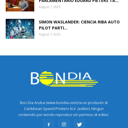
PARLAMENTARIO EDUARD PIETERS TA...
August 7, 2026
Aruba
SIMON WASLANDER: CIENCIA RIBA AUTO
PILOT PARTI...
August 7, 2026
Bon Dia Aruba (www.bondia.com) ta un producto di
Caribbean Speed Printers N.V. (editor). Ningun
contenido por wordo reproduci sin permiso di editor.