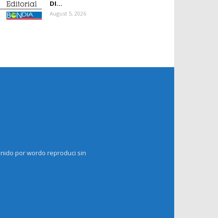
DI...
August 5, 2026
enido por wordo reproduci sin