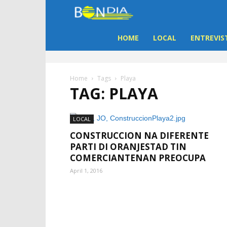
Bon
Dia
HOME
LOCAL
ENTREVIS
Aruba
Home
Tags
Playa
TAG: PLAYA
|
Noticia
LOCAL
CONSTRUCCION NA DIFERENTE
di
PARTI DI ORANJESTAD TIN
COMERCIANTENAN PREOCUPA
Aruba
April 1, 2016