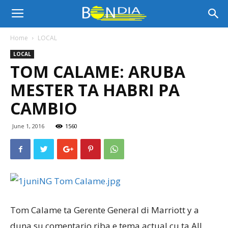
Bon
Home
LOCAL
LOCAL
Dia
TOM CALAME: ARUBA
MESTER TA HABRI PA
Aruba
CAMBIO
June 1, 2016
1560
|
Noticia
Tom Calame ta Gerente General di Marriott y a
di
duna su comentario riba e tema actual cu ta All