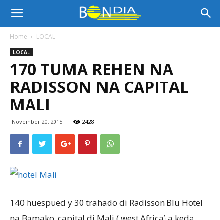
Bon
Home
LOCAL
LOCAL
Dia
170 TUMA REHEN NA
RADISSON NA CAPITAL
Aruba
MALI
November 20, 2015
2428
|
Noticia
140 huespued y 30 trahado di Radisson Blu Hotel
di
na Bamako, capital di Mali ( west Africa) a keda