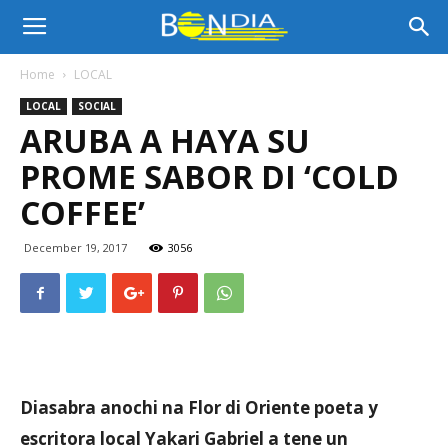
Bon
Home
LOCAL
LOCAL
SOCIAL
Dia
ARUBA A HAYA SU
PROME SABOR DI ‘COLD
Aruba
COFFEE’
December 19, 2017
3056
|
Noticia
Diasabra anochi na Flor di Oriente poeta y
escritora local Yakari Gabriel a tene un
di