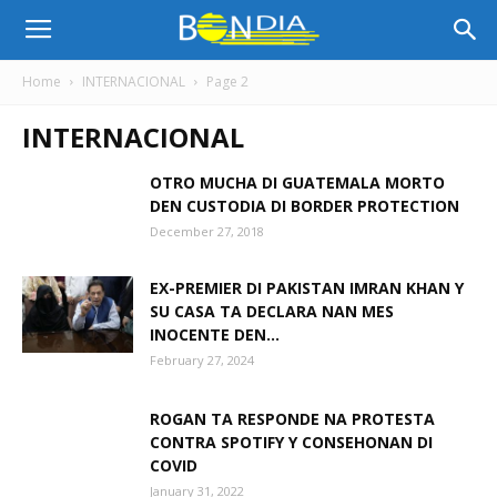
Bon
Home
INTERNACIONAL
Page 2
INTERNACIONAL
Dia
OTRO MUCHA DI GUATEMALA MORTO
DEN CUSTODIA DI BORDER PROTECTION
Aruba
December 27, 2018
EX-PREMIER DI PAKISTAN IMRAN KHAN Y
|
SU CASA TA DECLARA NAN MES
INOCENTE DEN...
February 27, 2024
Noticia
ROGAN TA RESPONDE NA PROTESTA
CONTRA SPOTIFY Y CONSEHONAN DI
COVID
di
January 31, 2022