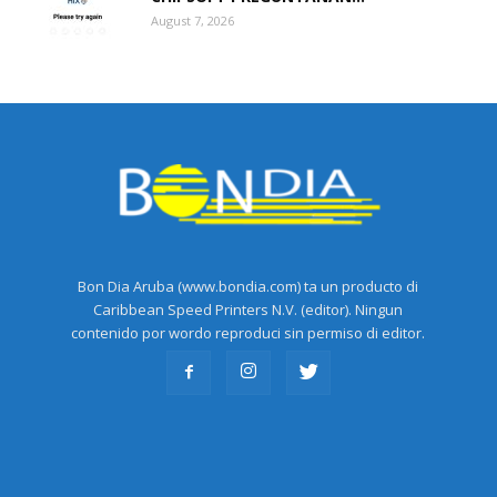
August 7, 2026
Bon Dia Aruba (www.bondia.com) ta un producto di
Caribbean Speed Printers N.V. (editor). Ningun
contenido por wordo reproduci sin permiso di editor.