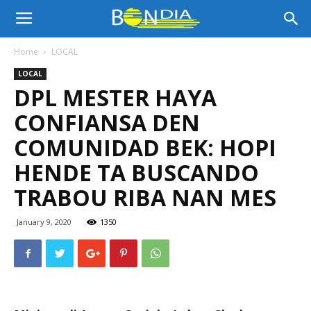
Bon
Home
LOCAL
LOCAL
Dia
DPL MESTER HAYA
CONFIANSA DEN
Aruba
COMUNIDAD BEK: HOPI
HENDE TA BUSCANDO
TRABOU RIBA NAN MES
|
January 9, 2020
1350
Noticia
di