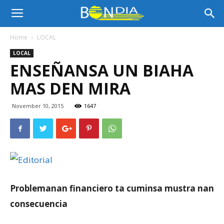
Bon
Home
LOCAL
LOCAL
Dia
ENSEÑANSA UN BIAHA
MAS DEN MIRA
Aruba
November 10, 2015
1647
|
Noticia
Problemanan financiero ta cuminsa mustra nan
consecuencia
di