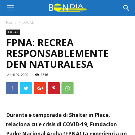
Bon
Home
LOCAL
LOCAL
Dia
FPNA: RECREA
RESPONSABLEMENTE
Aruba
DEN NATURALESA
April 29, 2020
1646
|
Noticia
Durante e temporada di Shelter in Place,
relaciona cu e crisis di COVID-19, Fundacion
di
Parke Nacional Aruba (FPNA) ta experiencia un