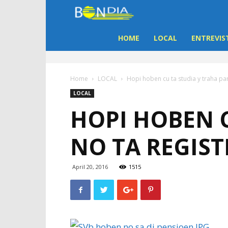
Bon
Dia
HOME
LOCAL
ENTREVIS
Aruba
Home
LOCAL
Hopi hoben cu ta studia y traha part
|
LOCAL
HOPI HOBEN C
Noticia
NO TA REGIST
di
Aruba
April 20, 2016
1515