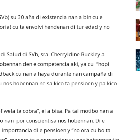
Vb) su 30 aña di existencia nan a bin cu e
goria) cu ta envolvi hendenan di tur edad y no
i Salud di SVb, sra. Cherryldine Buckley a
 hobennan den e competencia aki, ya cu “hopi
feedback cu nan a haya durante nan campaña di
 nos hobennan no sa kico ta pensioen y pa kico
 wela ta cobra”, el a bisa. Pa tal motibo nan a
eo nan por conscientisa nos hobennan. Di e
 importancia di e pensioen y “no ora cu bo ta
en”, manera ta e percepcion cu nos hobennan tin