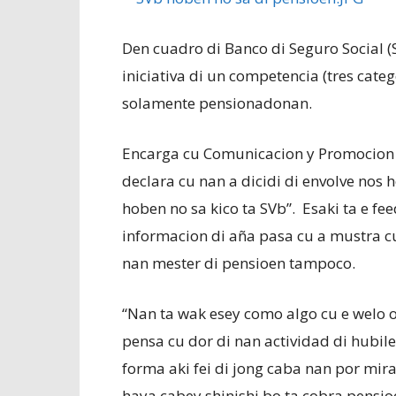
Den cuadro di Banco di Seguro Social (S
iniciativa di un competencia (tres cate
solamente pensionadonan.
Encarga cu Comunicacion y Promocion d
declara cu nan a dicidi di envolve nos
hoben no sa kico ta SVb”. Esaki ta e 
informacion di aña pasa cu a mustra cu
nan mester di pensioen tampoco.
“Nan ta wak esey como algo cu e welo of
pensa cu dor di nan actividad di hubil
forma aki fei di jong caba nan por mira
haya cabey shinishi bo ta cobra pensio