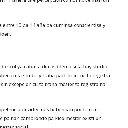
ia entre 10 pa 14 aña pa cuminsa conscientisa y
ioen.
do scol ya caba ta den e dilema si ta bay studia
ben cu ta studia y traha part-time, no ta registra
 sin excepcion cu ta traha mester ta registra na
ompetencia di video nos hobennan por ta mas
be pa nan compronde pa kico mester existi un
nestar social.