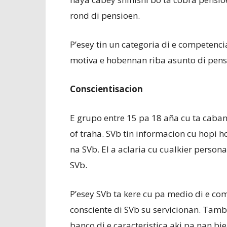
rond di pensioen.
P’esey tin un categoria di e competenc
motiva e hobennan riba asunto di pens
Conscientisacion
E grupo entre 15 pa 18 aña cu ta caban
of traha. SVb tin informacion cu hopi ho
na SVb. El a aclaria cu cualkier persona
SVb.
P’esey SVb ta kere cu pa medio di e c
consciente di SVb su servicionan. Tam
banco di e caracteristica aki pa nan bie