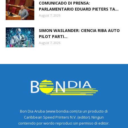
COMUNICADO DI PRENSA:
PARLAMENTARIO EDUARD PIETERS TA...
August 7, 2026
SIMON WASLANDER: CIENCIA RIBA AUTO
PILOT PARTI...
August 7, 2026
Bon Dia Aruba (www.bondia.com) ta un producto di
Caribbean Speed Printers N.V. (editor). Ningun
contenido por wordo reproduci sin permiso di editor.