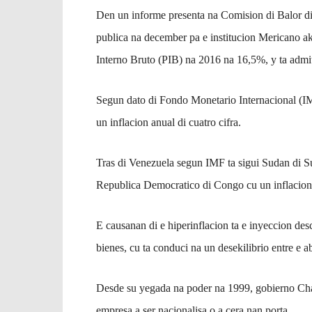
Den un informe presenta na Comision di Balor di 
publica na december pa e institucion Mericano ak
Interno Bruto (PIB) na 2016 na 16,5%, y ta admi
Segun dato di Fondo Monetario Internacional (IM
un inflacion anual di cuatro cifra.
Tras di Venezuela segun IMF ta sigui Sudan di Sur
Republica Democratico di Congo cu un inflacion
E causanan di e hiperinflacion ta e inyeccion des
bienes, cu ta conduci na un desekilibrio entre e a
Desde su yegada na poder na 1999, gobierno Chav
empresa a ser nacionalisa o a cera nan porta.