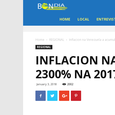
Bon
Dia
HOME
LOCAL
ENTREVIS
Aruba
Home
REGIONAL
Inflacion na Venezuela a acum
|
REGIONAL
INFLACION N
Noticia
2300% NA 201
di
Aruba
January 3, 2018
2002