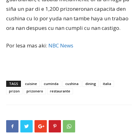
siña un par di e 1,200 prizoneronan capacita den
cushina cu lo por yuda nan tambe haya un trabao
ora nan despues cu nan cumpli cu nan castigo.
Por lesa mas aki:
NBC News
TAGS
cuisine
cuminda
cushina
dining
italia
prizon
prizonero
restaurante