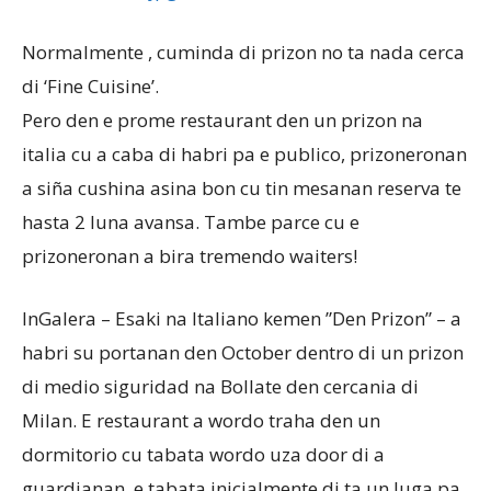
Normalmente , cuminda di prizon no ta nada cerca
Aruba
di ‘Fine Cuisine’.
Pero den e prome restaurant den un prizon na
italia cu a caba di habri pa e publico, prizoneronan
a siña cushina asina bon cu tin mesanan reserva te
hasta 2 luna avansa. Tambe parce cu e
prizoneronan a bira tremendo waiters!
InGalera – Esaki na Italiano kemen ”Den Prizon” – a
habri su portanan den October dentro di un prizon
di medio siguridad na Bollate den cercania di
Milan. E restaurant a wordo traha den un
dormitorio cu tabata wordo uza door di a
guardianan, e tabata inicialmente di ta un luga pa