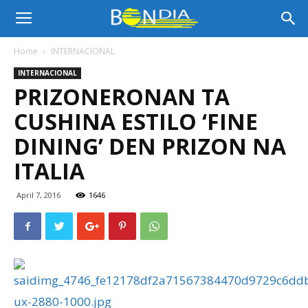
Bon
Home
INTERNACIONAL
INTERNACIONAL
Dia
PRIZONERONAN TA
CUSHINA ESTILO ‘FINE
Aruba
DINING’ DEN PRIZON NA
ITALIA
|
April 7, 2016
1646
Noticia
di