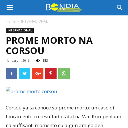
Bon
Home
INTERNACIONAL
INTERNACIONAL
Dia
PROME MORTO NA
CORSOU
Aruba
January 1, 2016
1553
|
Noticia
Corsou ya ta conoce su prome morto: un caso di
hincamento cu resultado fatal na Van Krimpenlaan
na Suffisant, momento cu algun amigo den
di