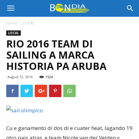
Bon
Home
LOCAL
LOCAL
Dia
RIO 2016 TEAM DI
SAILING A MARCA
Aruba
HISTORIA PA ARUBA
August 12, 2016
1524
|
Noticia
Cu e ganamento di dos di e cuater heat, lagando 19
di
otro pais atras, e team Nicole van der Velden y