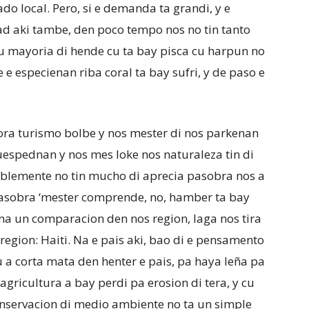
ado local. Pero, si e demanda ta grandi, y e
dad aki tambe, den poco tempo nos no tin tanto
u mayoria di hende cu ta bay pisca cu harpun no
e e especienan riba coral ta bay sufri, y de paso e
a ora turismo bolbe y nos mester di nos parkenan
uespednan y nos mes loke nos naturaleza tin di
ablemente no tin mucho di aprecia pasobra nos a
pasobra ‘mester comprende, no, hamber ta bay
a un comparacion den nos region, laga nos tira
region: Haiti. Na e pais aki, bao di e pensamento
 a corta mata den henter e pais, pa haya leña pa
agricultura a bay perdi pa erosion di tera, y cu
onservacion di medio ambiente no ta un simple