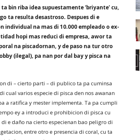
 ta bin riba idea supuestamente ‘briyante’ cu,
rgo ta resulta desastroso. Despues di e
n individual na mas di 10.000 empleado o ex-
ntidad hopi mas reduci di empresa, awor ta
oral na piscadornan, y de paso na tur otro
bby (ilegal), pa nan por dal bay y pisca na
on di – cierto parti – di publico ta pa cuminsa
 di cual varios especie di pisca den nos awanan
uba a ratifica y mester implementa. Ta pa cumpli
empo ey a introduci e prohibicion di pisca cu
 di e daño na cierto especienan bao peligro di
getacion, entre otro e presencia di coral, cu ta