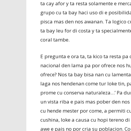
ta cay afor y ta resta solamente e merc
grupo cu ta bay haci uso di e posibili
pisca mas den nos awanan. Ta logico c
ta bay leu for di costa y ta specialment
coral tambe.
E pregunta e ora ta, ta kico ta resta p
nacional den lama pa por ofrece nos h
ofrece? Nos ta bay bisa nan cu lament
laga nos hendenan come tur loke tin, 
prome cu conserva naturaleza…’ Pa dun
un vista riba e pais mas pober den nos 
cu hende mester por come, a permiti cu
cushina, loke a causa cu hopi tereno di 
awe e pais no por cria su poblacion. C