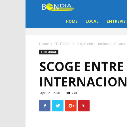
Bon
Dia
HOME
LOCAL
ENTREVIS
Aruba
Home
EDITORIAL
Scoge entre cuminda… Y tratad
|
EDITORIAL
SCOGE ENTRE
Noticia
INTERNACIO
di
Aruba
April 23, 2020
2709