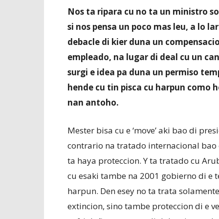
Nos ta ripara cu no ta un ministro so
si nos pensa un poco mas leu, a lo la
debacle di kier duna un compensacio
empleado, na lugar di deal cu un ca
surgi e idea pa duna un permiso temp
hende cu tin pisca cu harpun como ho
nan antoho.
Mester bisa cu e ‘move’ aki bao di presi
contrario na tratado internacional bao
ta haya proteccion. Y ta tratado cu Ar
cu esaki tambe na 2001 gobierno di e t
harpun. Den esey no ta trata solamente
extincion, sino tambe proteccion di e ve