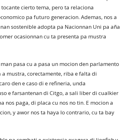
 tocante cierto tema, pero ta relaciona
economico pa futuro generacion. Ademas, nos a
etanan sostenible adopta pa Nacionnan Uni pa aña
promer ocasionnan cu ta presenta pa mustra
 siman pasa cu a pasa un mocion den parlamento
 a mustra, corectamente, riba e falta di
caro den e caso di e refineria, unda
 e farsantenan di Citgo, a sali liber di cualkier
a nos paga, di placa cu nos no tin. E mocion a
ion, y awor nos ta haya lo contrario, cu ta bay
le pa combati e existencia exagera di lionfish y