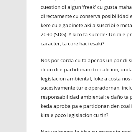
cuestion di algun ‘freak’ cu gusta maha
directamente cu conserva posibilidad 
kere cu e gabinete aki a suscribi e m
2030 (SDG). Y kico ta sucede? Un di e 
caracter, ta core haci esaki?
Nos por corda cu ta apenas un par di
di un di e partidonan di coalicion, unda
legislacion ambiental, loke a costa nos 
sucesivamente tur e operadornan, incluso
responsabilidad ambiental; e daño ta p
keda aproba pa e partidonan den coalic
kita e poco legislacion cu tin?
Naturalmente lo bisa cu mester ta posib