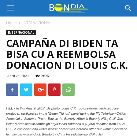
Bon
Home
INTERNACIONAL
INTERNACIONAL
Dia
CAMPAÑA DI BIDEN TA
BISA CU A REEMBOLSA
Aruba
DONACION DI LOUIS C.K.
April 23, 2020
2696
|
FILE - In this Aug. 9, 2017, file photo, Louis C.K., co-creator/writer/executive
Noticia
producer, participates in the "Better Things" panel during the FX Television Critics
Association Summer Press Tour at the Beverly Hilton in Beverly Hills, Calif. Joe
Biden’s presidential campaign says it has refunded a $2,800 donation from Louis
C.K., a comedian and writer whose career was derailed after five women accused
di
him sexual misconduct. (Photo by Chris Pizzello/Invision/AP, File)