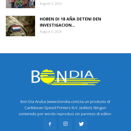
August 5, 2026
HOBEN DI 18 AÑA DETENI DEN
INVESTIGACION...
August 5, 2026
Bon Dia Aruba (www.bondia.com) ta un producto di
Caribbean Speed Printers N.V. (editor). Ningun
contenido por wordo reproduci sin permiso di editor.