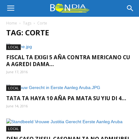
Bon
Home
Tags
Corte
TAG: CORTE
Dia
LOCAL
FISCAL TA EXIGI 5 AÑA CONTRA MERICANO CU
Aruba
A AGREDI DAMA...
June 17, 2016
|
LOCAL
TATA TA HAYA 10 AÑA PA MATA SU YIU DI 4...
June 14, 2016
Noticia
LOCAL
di
DEN CASO ZISSU, CASONAN TA NO ADMISIBEL