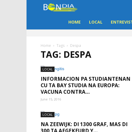
Bon
Dia
HOME
LOCAL
ENTREVIS
Aruba
Home
Tags
Despa
TAG: DESPA
|
Noticia
LOCAL
INFORMACION PA STUDIANTENAN
di
CU TA BAY STUDIA NA EUROPA:
VACUNA CONTRA...
Aruba
June 15, 2016
LOCAL
NA ZEEWIJK: DI 1300 GRAF, MAS DI
300 TA AFGEKEURD Y...