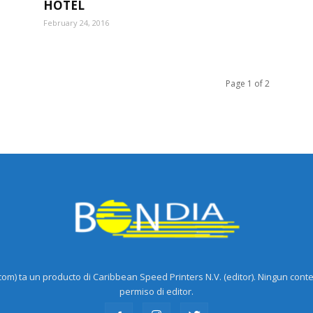
HOTEL
February 24, 2016
Page 1 of 2
m) ta un producto di Caribbean Speed Printers N.V. (editor). Ningun cont
permiso di editor.