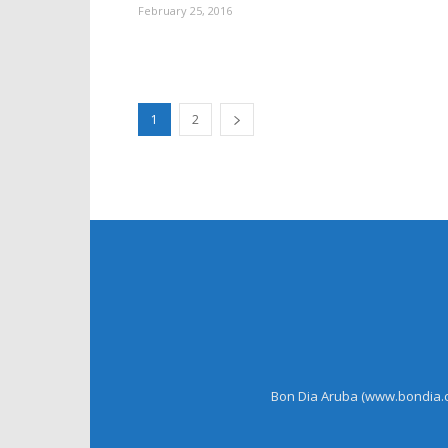
February 25, 2016
1
2
Bon Dia Aruba (www.bondia.co