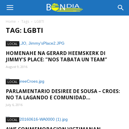
Bon
Home
Tags
LGBTI
TAG: LGBTI
Dia
LOCAL
HOMENAHE NA GERARD HEEMSKERK DI
Aruba
JIMMY’S PLACE: ”NOS TABATA UN TEAM”
August 9, 2016
|
LOCAL
PARLAMENTARIO DESIREE DE SOUSA – CROES:
NO TA LAGANDO E COMUNIDAD...
Noticia
July 6, 2016
LOCAL
di