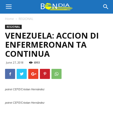
Bon
Home
REGIONAL
REGIONAL
Dia
VENEZUELA: ACCION DI
ENFERMERONAN TA
Aruba
CONTINUA
June 27, 2018
6993
|
potret CEFE/Cristian Hernández
Noticia
potret CEFE/Cristian Hernández
di