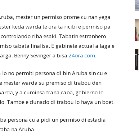
 Aruba, mester un permiso prome cu nan yega
ester keda warda te ora ta ricibi e permiso pa
controlando riba esaki. Tabatin estranhero
iso tabata finalisa. E gabinete actual a laga e
carga, Benny Sevinger a bisa
24ora.com
.
lo no permiti persona di bin Aruba sin cu e
 e mester warda su premiso di trabou den
 warda, y a cuminsa traha caba, gobierno lo
ado. Tambe e dunado di trabou lo haya un boet.
iba persona cu a pidi un permiso di estadia
traha na Aruba.